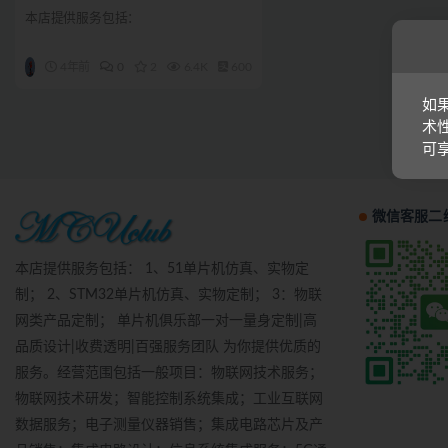
本店提供服务包括：
4年前
0
2
6.4K
600
如
术
可
微信客服二
本店提供服务包括： 1、51单片机仿真、实物定
制； 2、STM32单片机仿真、实物定制； 3：物联
网类产品定制； 单片机俱乐部一对一量身定制|高
品质设计|收费透明|百强服务团队 为你提供优质的
服务。经营范围包括一般项目：物联网技术服务；
物联网技术研发；智能控制系统集成；工业互联网
数据服务；电子测量仪器销售；集成电路芯片及产