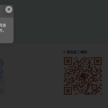
×
有技
作，
淘宝店二维码