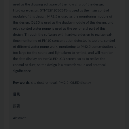
used as the drawing software of the flow chart of the design.
Hardware design: STM32F103C8T6 is used as the main control
module of this design, MP2.5 is used as the monitoring module of
this design, OLED is used as the display module of this design, and
relay control water pump is used as the peripheral part of this
design. Through the software with hardware design to realize real-
time monitoring of PM10 concentration detected is too big, control
of different water pump work, monitoring to PM2.5 concentration is
too large for the sound and light alarm to remind, and will monitor
the data display on the OLED LCD screen, so as to realize the
control of dust, so the design is a research value and practical
significance.
Key words:
site dust removal; PM2.5; OLED display
目录
摘要
Abstract