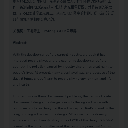
现对PM10的实时监测，监测到浓度太大，控制不同的水泵进行工
作，监测到PM2.5浓度过大时进行声光报警提醒，并将监测的数据
显示在OLED液晶显示屏上，从而实现对降尘的控制，所以该设计是
具有研究价值和现实意义的。
关键词：
工地降尘；PM2.5；OLED显示屏
Abstract
With the development of the current industry, although it has
improved people’s lives and the economic development of the
country, the pollution caused by industry also brings great harm to
people’s lives. At present, many cities have haze, and because of the
dust, it brings a lot of harm to people’s living environment and life
and health.
In order to solve these dust removal problems, the design of a site
dust removal design, the design is mainly through software with
hardware. Software design: In the software part, Keil5 is used as the
programming software of the design, AD is used as the drawing
software of the schematic diagram and PCB of the design, STC-ISP
is used as the burning software of the design program, and Visio is