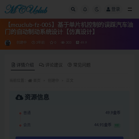
登录
全部
【mcuclub-fz-005】基于单片机控制的误踩汽车油
门的自动制动系统设计【仿真设计】
创建中
3年前
0
303
49.9
详情介绍
评论建议
常见问题
当前位置：
首页
创建中
正文
资源信息
普通
49.9金币
会员
44.91金币
9折