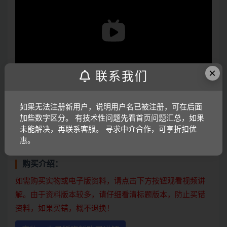
×
联系我们
如果无法注册新用户，说明用户名已被注册，可在后面
打开视频声音方法：鼠标放在视频中，点击右下角小喇叭
加些数字区分。 有技术性问题先看首页问题汇总，如果
图形即可；视频放大后不清晰，可将鼠标放在视频上，点
未能解决，再联系客服。 寻求中介合作，可享折扣优
惠。
击“进入哔哩哔哩，观看更高清”
购买介绍：
如需购买实物或电子版资料，请点击下方按钮观看视频讲
解。由于资料版本较多，请仔细看清标题版本，防止买错
资料，如果买错，概不退换！