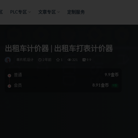
区
PLC专区
文章专区
定制服务
出租车计价器 | 出租车打表计价器
单片机设计
2年前
1
321
9.9
普通
9.9金币
会员
8.91金币
9折