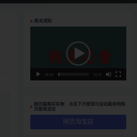
购买须知
视
频
播
放
器
00:00
01:37
网页端购买实物：点击下方按钮可自动跳转到网
页版淘宝店
网页淘宝店