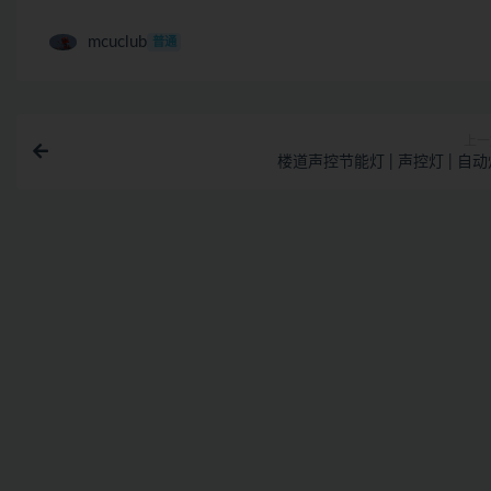
mcuclub
普通
上一
楼道声控节能灯 | 声控灯 | 自