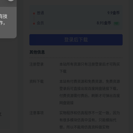
普通
9.9金币
有技
，概
作，
会员
8.91金币
9折
登录后下载
其他信息
注册登录
本站所有资源只有注册登录后才可购买
下载
资料下载
本站有付费资源和免费资源，免费资源
登录后可直接出现百度网盘链接下载，
付费资源需付费后，刷新才可弹出百度
网盘链接
、
注意事项
实物程序和仿真程序不一定一致，因为
式
有很多模块仿真中没有，只能模拟代
替，所以不能用仿真资料做实物