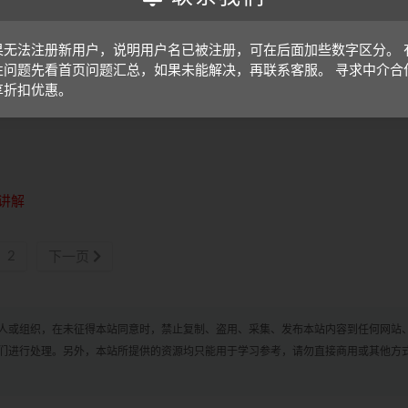
果无法注册新用户，说明用户名已被注册，可在后面加些数字区分。 
由于资料版本较多，请仔细看清标题版本，防止买错资料，如果买错
性问题先看首页问题汇总，如果未能解决，再联系客服。 寻求中介合
享折扣优惠。
讲解
2
下一页
人或组织，在未征得本站同意时，禁止复制、盗用、采集、发布本站内容到任何网站
们进行处理。另外，本站所提供的资源均只能用于学习参考，请勿直接商用或其他方