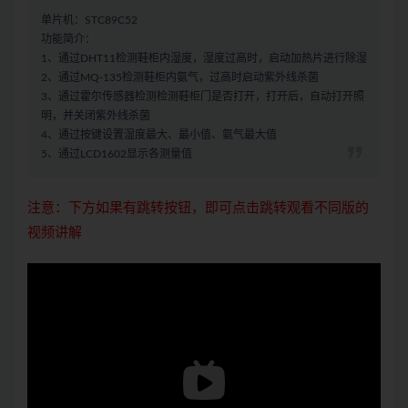
单片机：STC89C52
功能简介：
1、通过DHT11检测鞋柜内湿度，湿度过高时，启动加热片进行除湿
2、通过MQ-135检测鞋柜内氨气，过高时启动紫外线杀菌
3、通过霍尔传感器检测检测鞋柜门是否打开，打开后，自动打开照
明，并关闭紫外线杀菌
4、通过按键设置湿度最大、最小值、氨气最大值
5、通过LCD1602显示各测量值
注意：下方如果有跳转按钮，即可点击跳转观看不同版的
视频讲解