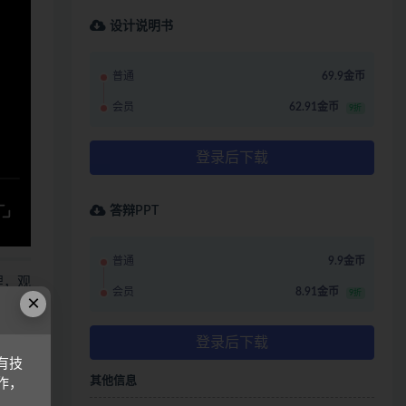
设计说明书
普通
69.9金币
会员
62.91金币
9折
登录后下载
答辩PPT
普通
9.9金币
哩，观
会员
8.91金币
9折
×
登录后下载
有技
，概
其他信息
作，