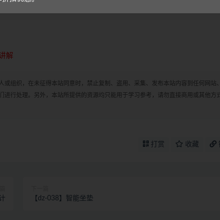
讲解
人或组织，在未征得本站同意时，禁止复制、盗用、采集、发布本站内容到任何网站
们进行处理。另外，本站所提供的资源均只能用于学习参考，请勿直接商用或其他方
打赏
收藏
篇
下一篇
计
【dz-038】智能坐垫