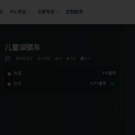
区
PLC专区
文章专区
定制服务
儿童误锁车
单片机设计
2年前
0
122
9.9
普通
9.9金币
会员
8.91金币
9折