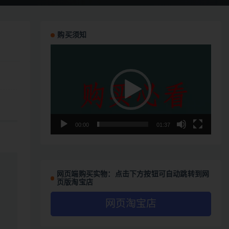
购买须知
视
频
播
放
器
00:00
01:37
网页端购买实物：点击下方按钮可自动跳转到网
页版淘宝店
网页淘宝店