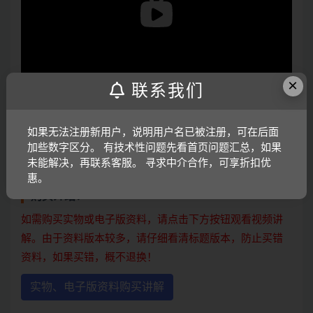
×
联系我们
打开视频声音方法：鼠标放在视频中，点击右下角小喇叭
如果无法注册新用户，说明用户名已被注册，可在后面
加些数字区分。 有技术性问题先看首页问题汇总，如果
图形即可；视频放大后不清晰，可将鼠标放在视频上，点
未能解决，再联系客服。 寻求中介合作，可享折扣优
击“进入哔哩哔哩，观看更高清”
惠。
购买介绍：
如需购买实物或电子版资料，请点击下方按钮观看视频讲
解。由于资料版本较多，请仔细看清标题版本，防止买错
资料，如果买错，概不退换！
实物、电子版资料购买讲解