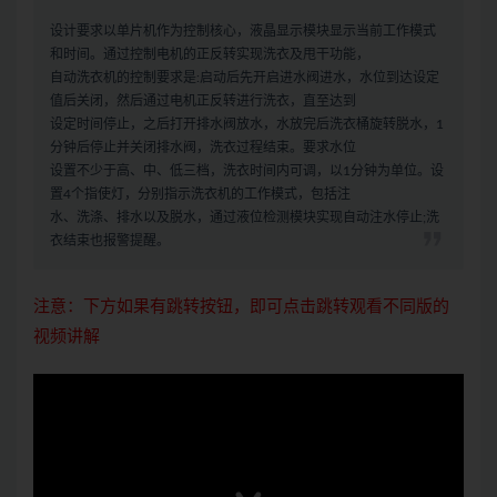
设计要求以单片机作为控制核心，液晶显示模块显示当前工作模式
和时间。通过控制电机的正反转实现洗衣及甩干功能，
自动洗衣机的控制要求是:启动后先开启进水阀进水，水位到达设定
值后关闭，然后通过电机正反转进行洗衣，直至达到
设定时间停止，之后打开排水阀放水，水放完后洗衣桶旋转脱水，1
分钟后停止并关闭排水阀，洗衣过程结束。要求水位
设置不少于高、中、低三档，洗衣时间内可调，以1分钟为单位。设
置4个指使灯，分别指示洗衣机的工作模式，包括注
水、洗涤、排水以及脱水，通过液位检测模块实现自动注水停止;洗
衣结束也报警提醒。
注意：下方如果有跳转按钮，即可点击跳转观看不同版的
视频讲解