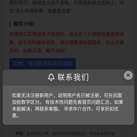
图形即可；视频放大后不清晰，可将鼠标放在视频上，点
击“进入哔哩哔哩，观看更高清”
购买介绍：
如需购买实物或电子版资料，请点击下方按钮观看视频讲
解。由于资料版本较多，请仔细看清标题版本，防止买错
资料，如果买错，概不退换！
实物、电子版资料购买讲解
×
联系我们
注意：下方如果有跳转按钮，即可点击跳转观看不同版的
如果无法注册新用户，说明用户名已被注册，可在后面
视频讲解
加些数字区分。 有技术性问题先看首页问题汇总，如果
未能解决，再联系客服。 寻求中介合作，可享折扣优
下一页
惠。
声明：
本站所有文章，如无特殊说明或标注，均为本站原创发