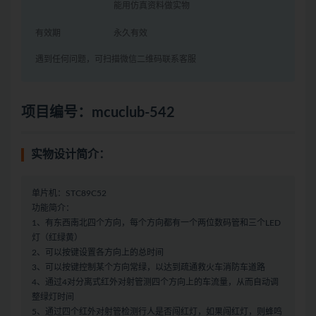
能用仿真资料做实物
有效期
永久有效
遇到任何问题，可扫描微信二维码联系客服
项目编号：mcuclub-542
实物设计简介：
单片机：STC89C52
功能简介：
1、有东西南北四个方向，每个方向都有一个两位数码管和三个LED
灯（红绿黄）
2、可以按键设置各方向上的总时间
3、可以按键控制某个方向常绿，以达到疏通救火车消防车道路
4、通过4对分离式红外对射管测四个方向上的车流量，从而自动调
整绿灯时间
5、通过四个红外对射管检测行人是否闯红灯，如果闯红灯，则蜂鸣