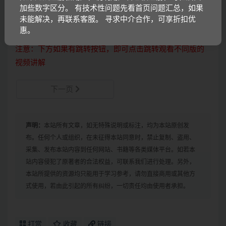
加些数字区分。 有技术性问题先看首页问题汇总，如果
实物、电子版资料购买讲解
未能解决，再联系客服。 寻求中介合作，可享折扣优
惠。
注意：下方如果有跳转按钮，即可点击跳转观看不同版的
视频讲解
下一页
声明：
本站所有文章，如无特殊说明或标注，均为本站原创发
布。任何个人或组织，在未征得本站同意时，禁止复制、盗用、
采集、发布本站内容到任何网站、书籍等各类媒体平台。如若本
站内容侵犯了原著者的合法权益，可联系我们进行处理。另外，
本站所提供的资源均只能用于学习参考，请勿直接商用或其他方
式使用，若由此引起的所有纠纷，一切责任均由使用者承担。
打赏
收藏
链接