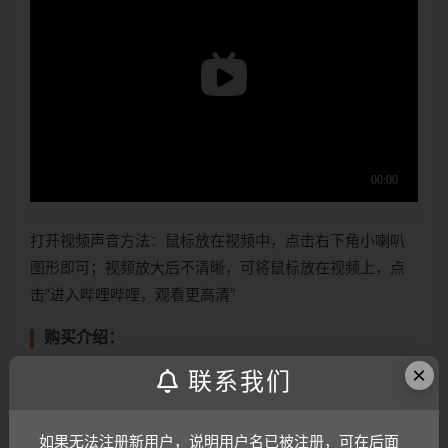
打开视频声音方法：鼠标放在视频中，点击右下角小喇叭
图形即可；视频放大后不清晰，可将鼠标放在视频上，点
击“进入哔哩哔哩，观看更高清”
购买介绍：
×
如需购买实物或电子版资料，请点击下方按钮观看视频讲
联系我们
解。由于资料版本较多，请仔细看清标题版本，防止买错
资料，如果买错，概不退换！
如果无法注册新用户，说明用户名已被注册，可在后面