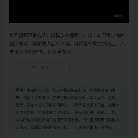
打开视频声音方法：鼠标放在视频中，点击右下角小喇叭
图形即可；视频放大后不清晰，可将鼠标放在视频上，点
击“进入哔哩哔哩，观看更高清”
下一页
声明：
本站所有文章，如无特殊说明或标注，均为本站原创发
布。任何个人或组织，在未征得本站同意时，禁止复制、盗用、
采集、发布本站内容到任何网站、书籍等各类媒体平台。如若本
站内容侵犯了原著者的合法权益，可联系我们进行处理。另外，
本站所提供的资源均只能用于学习参考，请勿直接商用或其他方
式使用，若由此引起的所有纠纷，一切责任均由使用者承担。