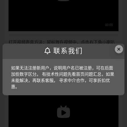
打开视频声音方法：鼠标放在视频中，点击右下角小喇叭
×
联系我们
图形即可；视频放大后不清晰，可将鼠标放在视频上，点
击“进入哔哩哔哩，观看更高清”
如果无法注册新用户，说明用户名已被注册，可在后面
电子版资料介绍视频：
加些数字区分。 有技术性问题先看首页问题汇总，如果
未能解决，再联系客服。 寻求中介合作，可享折扣优
惠。