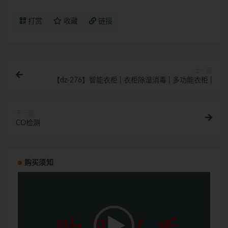
打赏
收藏
链接
上一篇
【dz-276】智能衣柜 | 衣柜除湿消毒 | 多功能衣柜 |
下一篇
CO检测
购买须知
视
频
播
放
器