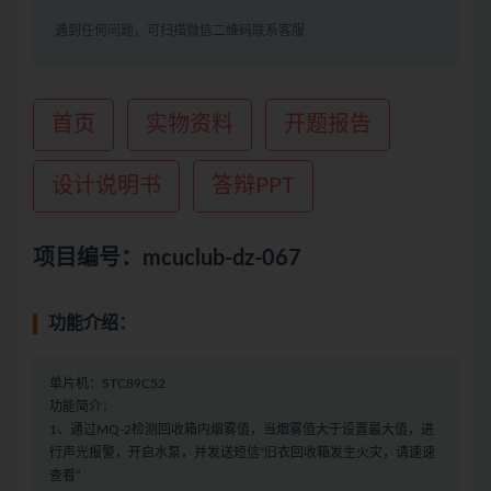
遇到任何问题，可扫描微信二维码联系客服
首页
实物资料
开题报告
设计说明书
答辩PPT
项目编号：mcuclub-dz-067
功能介绍：
单片机：STC89C52
功能简介：
1、通过MQ-2检测回收箱内烟雾值，当烟雾值大于设置最大值，进
行声光报警，开启水泵，并发送短信“旧衣回收箱发生火灾，请速速
查看”