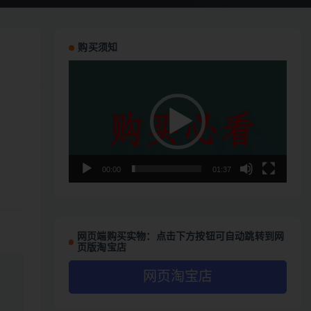
购买须知
视
频
播
放
器
00:00
01:37
网页端购买实物：点击下方按钮可自动跳转到网
页版淘宝店
网页淘宝店