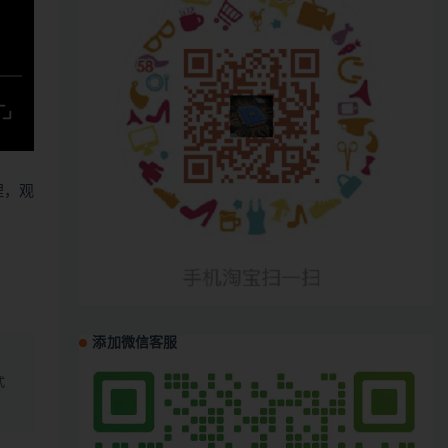
哩，观
添加微信客服
、
式