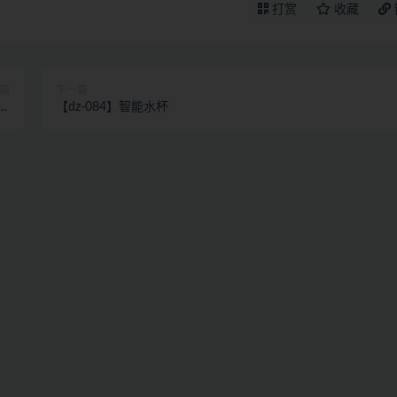
打赏
收藏
篇
下一篇
统
【dz-084】智能水杯
计