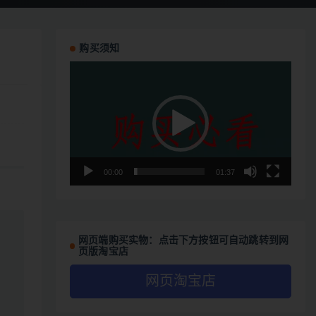
购买须知
视
频
播
放
器
00:00
01:37
网页端购买实物：点击下方按钮可自动跳转到网
页版淘宝店
网页淘宝店