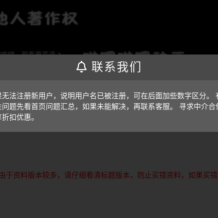
联系我们
果无法注册新用户，说明用户名已被注册，可在后面加些数字区分。 
性问题先看首页问题汇总，如果未能解决，再联系客服。 寻求中介合
享折扣优惠。
即可；视频放大后不清晰，可将鼠标放在视频上，点击“进入哔哩哔
由于资料版本较多，请仔细看清标题版本，防止买错资料，如果买错