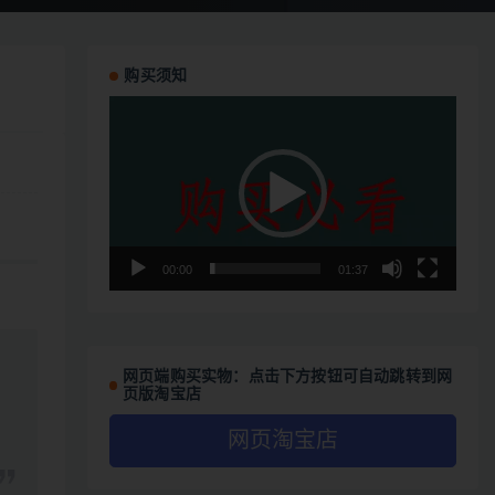
购买须知
视
频
播
放
器
00:00
01:37
网页端购买实物：点击下方按钮可自动跳转到网
页版淘宝店
网页淘宝店