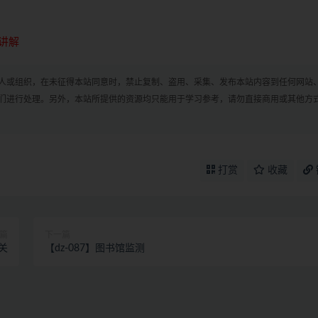
讲解
人或组织，在未征得本站同意时，禁止复制、盗用、采集、发布本站内容到任何网站
们进行处理。另外，本站所提供的资源均只能用于学习参考，请勿直接商用或其他方
打赏
收藏
篇
下一篇
关
【dz-087】图书馆监测