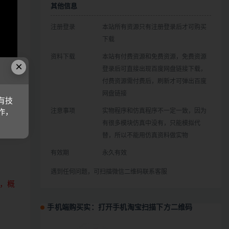
其他信息
注册登录
本站所有资源只有注册登录后才可购买
下载
资料下载
本站有付费资源和免费资源，免费资源
×
登录后可直接出现百度网盘链接下载，
付费资源需付费后，刷新才可弹出百度
网盘链接
有技
注意事项
实物程序和仿真程序不一定一致，因为
作，
有很多模块仿真中没有，只能模拟代
哩，观
替，所以不能用仿真资料做实物
有效期
永久有效
遇到任何问题，可扫描微信二维码联系客服
，概
手机端购买实：打开手机淘宝扫描下方二维码