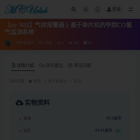
登录
全部
【dz-302】气体报警器 || 基于单片机的甲烷CO氢
气监测系统
单片机设计
2年前
0
343
9.9
详情介绍
评论建议
常见问题
当前位置：
首页
单片机设计
正文
实物资料
普通
49.9金币
会员
44.91金币
9折