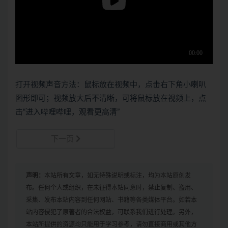
打开视频声音方法：鼠标放在视频中，点击右下角小喇叭
图形即可；视频放大后不清晰，可将鼠标放在视频上，点
击“进入哔哩哔哩，观看更高清”
下一页
声明：
本站所有文章，如无特殊说明或标注，均为本站原创发
布。任何个人或组织，在未征得本站同意时，禁止复制、盗用、
采集、发布本站内容到任何网站、书籍等各类媒体平台。如若本
站内容侵犯了原著者的合法权益，可联系我们进行处理。另外，
本站所提供的资源均只能用于学习参考，请勿直接商用或其他方