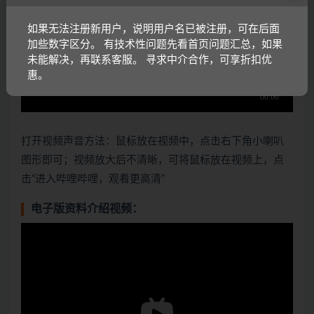
如果无法注册新用户，说明用户名已被注册，可在后面
加些数字区分。 有技术性问题先看首页问题汇总，如果
未能解决，再联系客服。 寻求中介合作，可享折扣优
惠。
打开视频声音方法：鼠标放在视频中，点击右下角小喇叭
图形即可；视频放大后不清晰，可将鼠标放在视频上，点
击“进入哔哩哔哩，观看更高清”
电子版资料介绍视频：