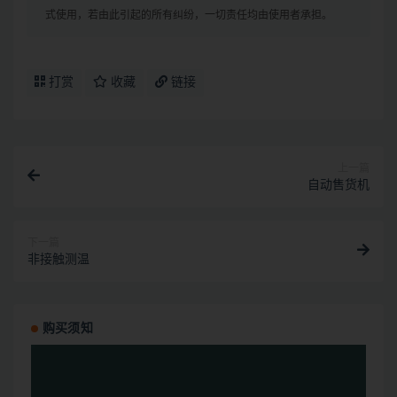
式使用，若由此引起的所有纠纷，一切责任均由使用者承担。
打赏
收藏
链接
上一篇
自动售货机
下一篇
非接触测温
购买须知
视
频
播