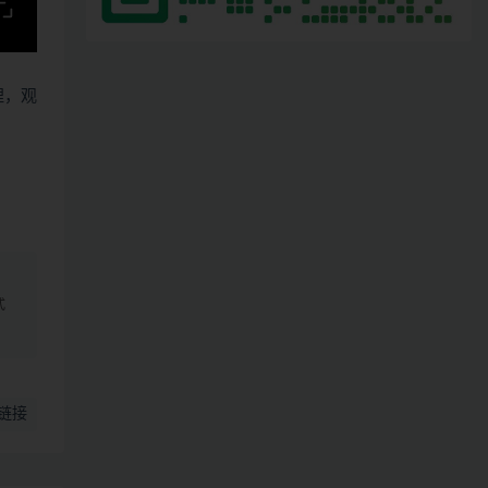
哩，观
、
式
链接