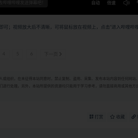
即可；视频放大后不清晰，可将鼠标放在视频上，点击“进入哔哩哔
4
5
6
下一页
人或组织，在未征得本站同意时，禁止复制、盗用、采集、发布本站内容到任何网站
们进行处理。另外，本站所提供的资源均只能用于学习参考，请勿直接商用或其他方
打赏
收藏