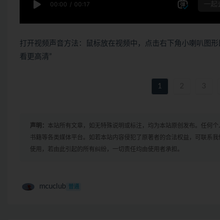
打开视频声音方法：鼠标放在视频中，点击右下角小喇叭图形
看更高清”
1
2
3
声明：
本站所有文章，如无特殊说明或标注，均为本站原创发布。任何个
书籍等各类媒体平台。如若本站内容侵犯了原著者的合法权益，可联系我
使用，若由此引起的所有纠纷，一切责任均由使用者承担。
mcuclub
普通