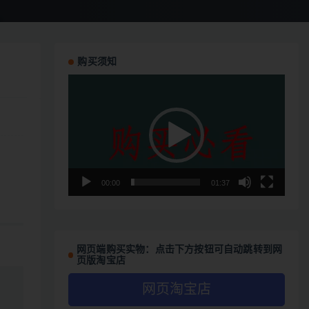
购买须知
视
频
播
放
器
00:00
01:37
网页端购买实物：点击下方按钮可自动跳转到网
页版淘宝店
网页淘宝店