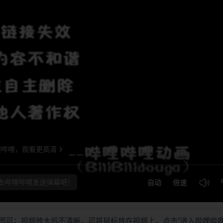
即可；视频放大后不清晰，可将鼠标放在视频上，点击“进入哔哩哔