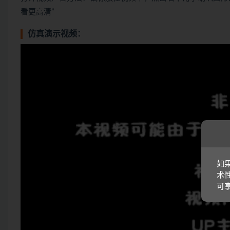
看更高清”
仿真演示视频：
如
术
可