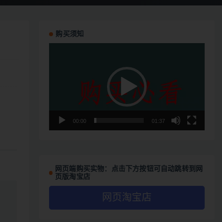
购买须知
视
频
播
放
器
00:00
01:37
网页端购买实物：点击下方按钮可自动跳转到网
页版淘宝店
网页淘宝店