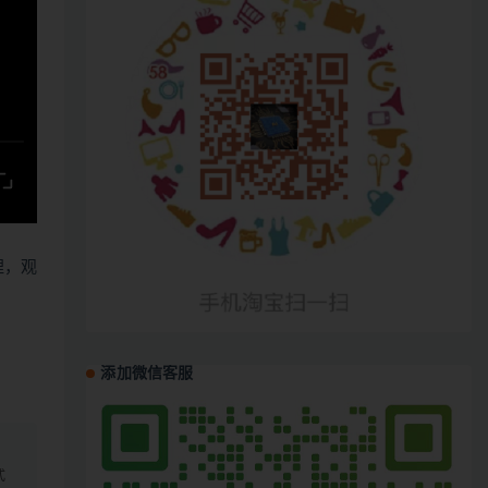
哩，观
添加微信客服
、
式