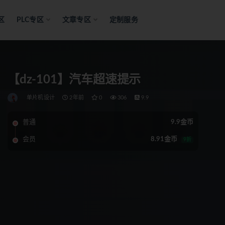
区
PLC专区
文章专区
定制服务
【dz-101】汽车超速提示
单片机设计
2年前
0
306
9.9
普通
9.9金币
会员
8.91金币
9折