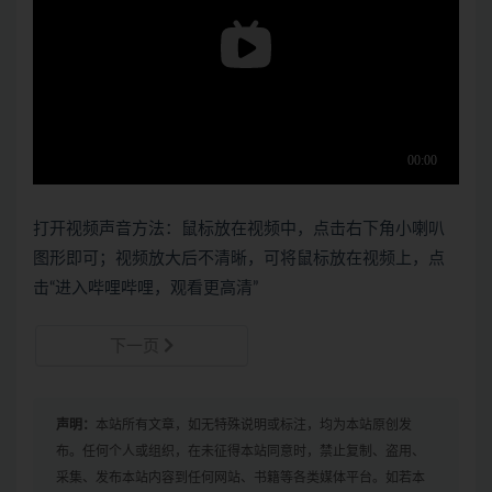
打开视频声音方法：鼠标放在视频中，点击右下角小喇叭
图形即可；视频放大后不清晰，可将鼠标放在视频上，点
击“进入哔哩哔哩，观看更高清”
下一页
声明：
本站所有文章，如无特殊说明或标注，均为本站原创发
布。任何个人或组织，在未征得本站同意时，禁止复制、盗用、
采集、发布本站内容到任何网站、书籍等各类媒体平台。如若本