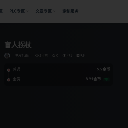
区
PLC专区
文章专区
定制服务
盲人拐杖
单片机设计
2年前
0
471
9.9
普通
9.9金币
会员
8.91金币
9折