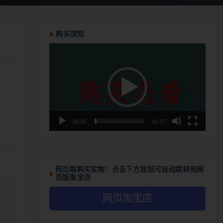
购买须知
视
频
播
放
器
00:00
01:37
网页端购买实物：点击下方按钮可自动跳转到网
页版淘宝店
网页淘宝店