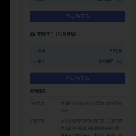
登录后下载
答辩PPT（51蓝牙版）
普通
9.9金币
会员
8.91金币
9折
登录后下载
其他信息
注册登录
本站所有资源只有注册登录后才可购买
下载
资料下载
本站有付费资源和免费资源，免费资源
登录后可直接出现百度网盘链接下载，
付费资源需付费后，刷新才可弹出百度