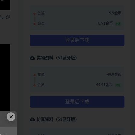
普通
9.9金币
哩，观
会员
8.91金币
9折
登录后下载
实物资料（51蓝牙版）
普通
49.9金币
会员
44.91金币
9折
登录后下载
×
仿真资料（51蓝牙版）