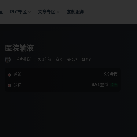
区
PLC专区
文章专区
定制服务
医院输液
单片机设计
2年前
0
659
9.9
普通
9.9金币
会员
8.91金币
9折