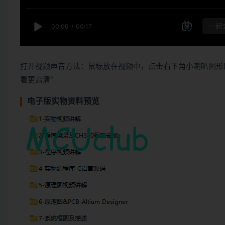
打开视频声音方法：鼠标放在视频中，点击右下角小喇叭图形
看更高清”
电子版实物资料预览