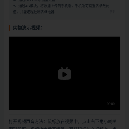
8、通过OLED显示测量数据
9、通过4G模块，将数据上传到手机端，手机端可设置各参数阈
值，并能远程控制各继电器
实物演示视频：
打开视频声音方法：鼠标放在视频中，点击右下角小喇叭