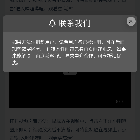
图形即可；视频放大后不清晰，可将鼠标放在视频上，点
击“进入哔哩哔哩，观看更高清”
×
仿真演示视频：
联系我们
如果无法注册新用户，说明用户名已被注册，可在后面
加些数字区分。 有技术性问题先看首页问题汇总，如果
未能解决，再联系客服。 寻求中介合作，可享折扣优
惠。
打开视频声音方法：鼠标放在视频中，点击右下角小喇叭
图形即可；视频放大后不清晰，可将鼠标放在视频上，点
击“进入哔哩哔哩，观看更高清”