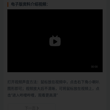
电子版资料介绍视频：
打开视频声音方法：鼠标放在视频中，点击右下角小喇叭
图形即可；视频放大后不清晰，可将鼠标放在视频上，点
击“进入哔哩哔哩，观看更高清”
下一页