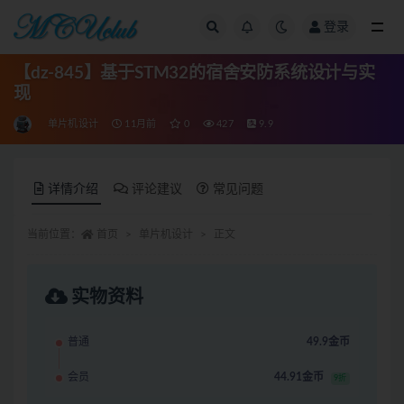
登录
全部
【dz-845】基于STM32的宿舍安防系统设计与实
现
单片机设计
11月前
0
427
9.9
详情介绍
评论建议
常见问题
当前位置：
首页
单片机设计
正文
实物资料
普通
49.9金币
会员
44.91金币
9折