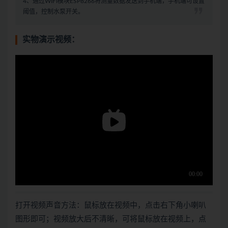
4、通过WIFI模块ESP8266将测量数据发送到手机端，手机端可设置
阈值，控制水泵开关。
实物演示视频：
打开视频声音方法：鼠标放在视频中，点击右下角小喇叭
图形即可；视频放大后不清晰，可将鼠标放在视频上，点