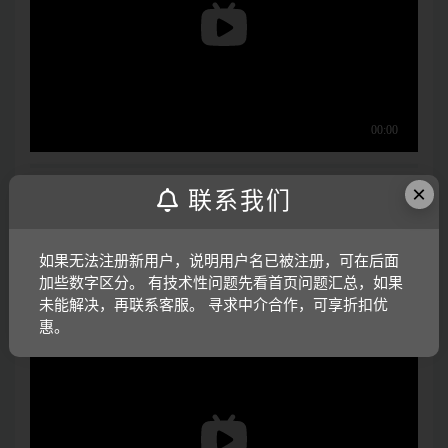
×
打开视频声音方法：鼠标放在视频中，点击右下角小喇叭
联系我们
图形即可；视频放大后不清晰，可将鼠标放在视频上，点
击“进入哔哩哔哩，观看更高清”
如果无法注册新用户，说明用户名已被注册，可在后面
加些数字区分。 有技术性问题先看首页问题汇总，如果
电子版资料介绍视频：
未能解决，再联系客服。 寻求中介合作，可享折扣优
惠。