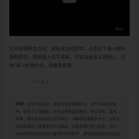
打开视频声音方法：鼠标放在视频中，点击右下角小喇叭
图形即可；视频放大后不清晰，可将鼠标放在视频上，点
击“进入哔哩哔哩，观看更高清”
下一页
声明：
本站所有文章，如无特殊说明或标注，均为本站原创发
布。任何个人或组织，在未征得本站同意时，禁止复制、盗用、
采集、发布本站内容到任何网站、书籍等各类媒体平台。如若本
站内容侵犯了原著者的合法权益，可联系我们进行处理。另外，
本站所提供的资源均只能用于学习参考，请勿直接商用或其他方