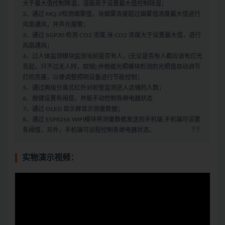
大于最大值控制降温，湿度高于设置最大值控制除湿；
2、通过 MQ-2检测烟雾值，当烟雾浓度超过烟雾值浓度最大值进行
风扇通风，并声光报警；
3、通过 SGP30 检测 CO2 浓度,当 CO2 浓度大于设置最大值，进行
风扇通风；
4、过人体监测模块监测当前是否有人，(无论是否有人都应该有灯光
亮起，只不过无人时，较暗);并根据光照模块检测的光照值自动调节
灯的亮度，以便调整照明设备进行节能控制；
5、通过两组分离式红外对射管监测进入店铺的人数；
6、按键设置各阈值，并能手动控制各继电器状态
7、通过 OLED 显示屏显示测量数据；
8、通过 ESP8266 WIFI模块将测量数据发送到手机端,手机端可设置
各阈值，另外，手机端可远程控制各继电器状态。
实物演示视频：