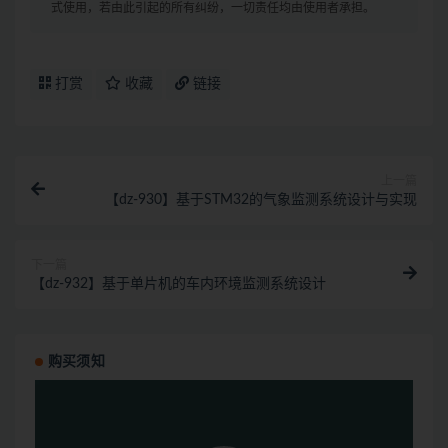
式使用，若由此引起的所有纠纷，一切责任均由使用者承担。
打赏
收藏
链接
上一篇
【dz-930】基于STM32的气象监测系统设计与实现
下一篇
【dz-932】基于单片机的车内环境监测系统设计
购买须知
视
频
播