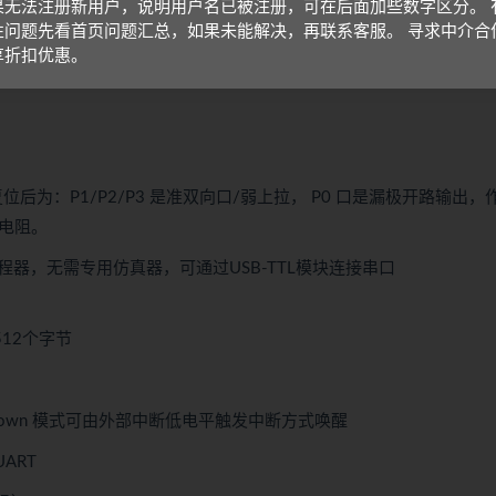
果无法注册新用户，说明用户名已被注册，可在后面加些数字区分。 
性问题先看首页问题汇总，如果未能解决，再联系客服。 寻求中介合
享折扣优惠。
位后为：P1/P2/P3 是准双向口/弱上拉， P0 口是漏极开路输出，
拉电阻。
编程器，无需专用仿真器，可通过USB-TTL模块连接串口
512个字节
Down 模式可由外部中断低电平触发中断方式唤醒
ART