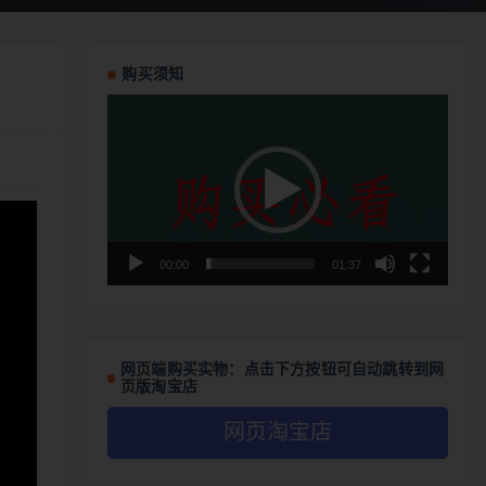
购买须知
视
频
播
放
器
00:00
01:37
网页端购买实物：点击下方按钮可自动跳转到网
页版淘宝店
网页淘宝店