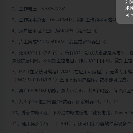
如
术
2、工作电压：5.5V～3.3V
可
3、工作频率范围：0～40MHz，实际工作频率可达48MHz
4、用户应用程序空间为8K字节（程序空间）
5、片上集成512 字节RAM（变量或寄存器空间）
6、通用I/O 口（32 个），所有I/O口默认状态都是高电平，复
总线扩展用时，不用加上拉电阻，作为 I/O 口用时，需加上
7、ISP（在系统可编程）/IAP（在应用可编程），无需专用
（RxD/P3.0,TxD/P3.1）直接下载用户程序，数秒即可完成。
8、具有EEPROM 功能，总大小为4k，共8个扇区，每个扇区
9、共3 个16 位定时器/计数器。即定时器T0、T1、T2
10、外部中断4 路，下降沿中断或低电平触发电路，Power 
11、通用异步串行口（UART），还可用定时器软件实现多个U