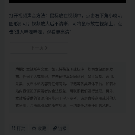
打开视频声音方法：鼠标放在视频中，点击右下角小喇叭
图形即可；视频放大后不清晰，可将鼠标放在视频上，点
击“进入哔哩哔哩，观看更高清”
下一页
声明：
本站所有文章，如无特殊说明或标注，均为本站原创发
布。任何个人或组织，在未征得本站同意时，禁止复制、盗用、
采集、发布本站内容到任何网站、书籍等各类媒体平台。如若本
站内容侵犯了原著者的合法权益，可联系我们进行处理。另外，
本站所提供的资源均只能用于学习参考，请勿直接商用或其他方
式使用，若由此引起的所有纠纷，一切责任均由使用者承担。
打赏
收藏
链接