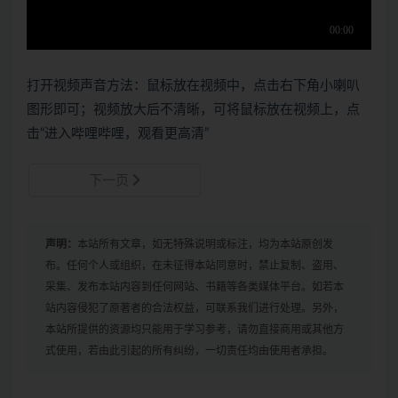
打开视频声音方法：鼠标放在视频中，点击右下角小喇叭
图形即可；视频放大后不清晰，可将鼠标放在视频上，点
击“进入哔哩哔哩，观看更高清”
下一页
声明：
本站所有文章，如无特殊说明或标注，均为本站原创发
布。任何个人或组织，在未征得本站同意时，禁止复制、盗用、
采集、发布本站内容到任何网站、书籍等各类媒体平台。如若本
站内容侵犯了原著者的合法权益，可联系我们进行处理。另外，
本站所提供的资源均只能用于学习参考，请勿直接商用或其他方
式使用，若由此引起的所有纠纷，一切责任均由使用者承担。