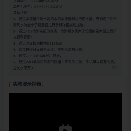
项目编号：mcuclub-dz-1073
单片机类型：STM32F103C8T6
具体功能：
1、通过水流量检测当前的水的水流量和总的用水量，开启用户后检
测到水流量小于设置值进行手机弹窗震动提醒；
2、通过TDS检测当前的水质，检测到水质大于设置的最大值进行声
光报警提醒；
3、通过温度检测模块DS18B20；
4、通过按键可设置各阈值，控制水泵的开关；
5、通过OLED显示屏显示数据；
6、通过WiFi模块将检测的数据上传到手机端，手机可以设置阈值，
控制水泵开关；
实物演示视频：