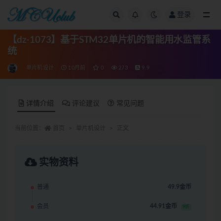
登录
全部
【dz-1073】基于STM32单片机的智能用水监管系
统
单片机设计
10月前
0
273
9.9
详情介绍
评论建议
常见问题
当前位置：
首页
单片机设计
正文
实物资料
普通
49.9金币
会员
44.91金币
9折