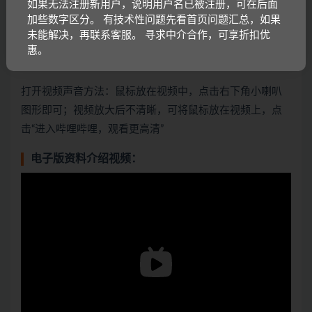
如果无法注册新用户，说明用户名已被注册，可在后面
加些数字区分。 有技术性问题先看首页问题汇总，如果
未能解决，再联系客服。 寻求中介合作，可享折扣优
惠。
打开视频声音方法：鼠标放在视频中，点击右下角小喇叭
图形即可；视频放大后不清晰，可将鼠标放在视频上，点
击“进入哔哩哔哩，观看更高清”
电子版资料介绍视频：