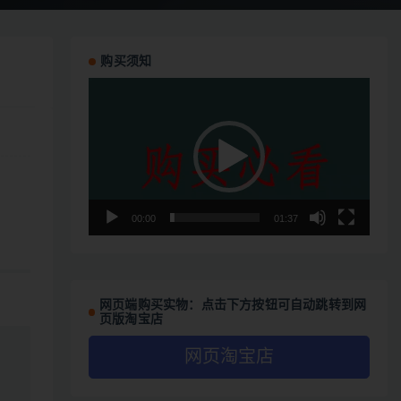
购买须知
视
频
播
放
器
00:00
01:37
网页端购买实物：点击下方按钮可自动跳转到网
页版淘宝店
网页淘宝店