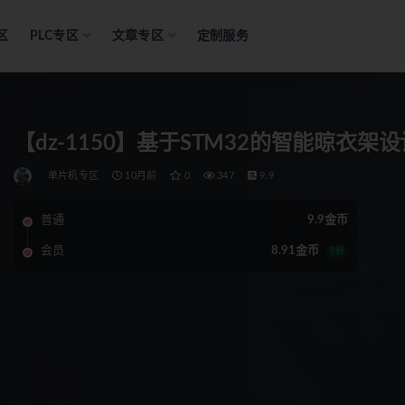
区
PLC专区
文章专区
定制服务
【dz-1150】基于STM32的智能晾衣架设
单片机专区
10月前
0
347
9.9
普通
9.9金币
会员
8.91金币
9折