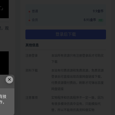
普通
9.9金币
会员
8.91金币
9折
哩，观
登录后下载
其他信息
注册登录
本站所有资源只有注册登录后才可购买
下载
资料下载
本站有付费资源和免费资源，免费资源
登录后可直接出现百度网盘链接下载，
×
付费资源需付费后，刷新才可弹出百度
网盘链接
有技
注意事项
实物程序和仿真程序不一定一致，因为
作，
有很多模块仿真中没有，只能模拟代
替，所以不能用仿真资料做实物