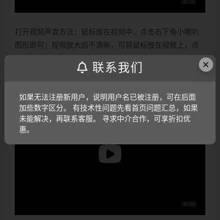
打开视频声音方法：鼠标放在视频中，点击右下角小喇叭
图形即可；视频放大后不清晰，可将鼠标放在视频上，点
击“进入哔哩哔哩，观看更高清”
×
联系我们
电子版资料介绍视频：
如果无法注册新用户，说明用户名已被注册，可在后面
加些数字区分。 有技术性问题先看首页问题汇总，如果
未能解决，再联系客服。 寻求中介合作，可享折扣优
惠。