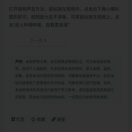
打开视频声音方法：鼠标放在视频中，点击右下角小喇叭
图形即可；视频放大后不清晰，可将鼠标放在视频上，点
击“进入哔哩哔哩，观看更高清”
下一页
声明：
本站所有文章，如无特殊说明或标注，均为本站原创发
布。任何个人或组织，在未征得本站同意时，禁止复制、盗用、
采集、发布本站内容到任何网站、书籍等各类媒体平台。如若本
站内容侵犯了原著者的合法权益，可联系我们进行处理。另外，
本站所提供的资源均只能用于学习参考，请勿直接商用或其他方
式使用，若由此引起的所有纠纷，一切责任均由使用者承担。
打赏
收藏
链接