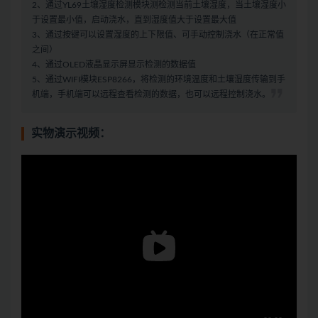
2、通过YL69土壤湿度检测模块测检测当前土壤湿度，当土壤湿度小
于设置最小值，启动浇水，直到湿度值大于设置最大值
3、通过按键可以设置湿度的上下限值、可手动控制浇水（在正常值
之间）
4、通过OLED液晶显示屏显示检测的数据值
5、通过WIFI模块ESP8266，将检测的环境温度和土壤湿度传输到手
机端，手机端可以远程查看检测的数据，也可以远程控制浇水。
实物演示视频：