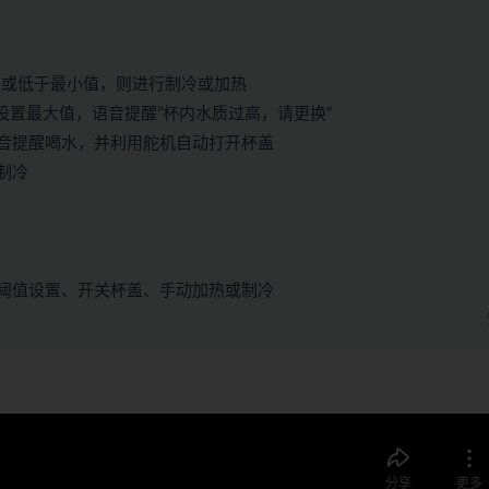
大值或低于最小值，则进行制冷或加热
设置最大值，语音提醒”杯内水质过高，请更换“
音提醒喝水，并利用舵机自动打开杯盖
制冷
阈值设置、开关杯盖、手动加热或制冷