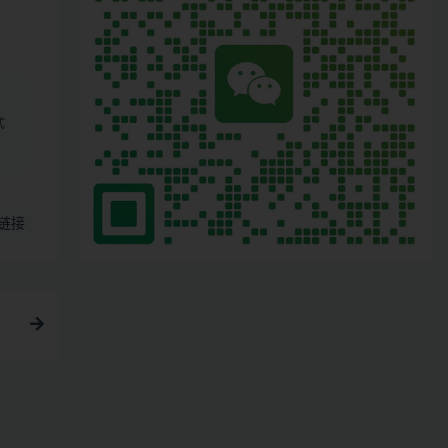
、
式
链接