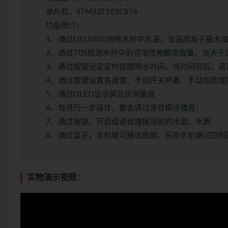
单片机：STM32F103C8T6
功能简介：
1、通过DS18B20测得水杯中水温，当温度高于最
2、通过TDS检测水杯中的可溶性电解质容量，当大于
3、通过按键设定定时提醒喝水时间，当时间到后，语
4、通过按键设置各阈值、手动开关杯盖、手动加热或
5、通过OLED显示屏显示测量值
6、每进行一步操作，都会通过语音模块播报；
7、通过按键，可启动语音播报当前的水温、水质
8、通过蓝牙，手机端可接收数据，另外手机端可控制
实物演示视频：