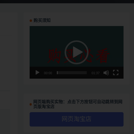
购买须知
视
频
播
放
器
00:00
01:37
网页端购买实物：点击下方按钮可自动跳转到网
页版淘宝店
网页淘宝店