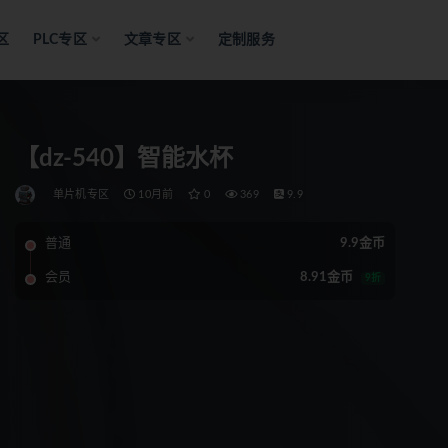
区
PLC专区
文章专区
定制服务
【dz-540】智能水杯
单片机专区
10月前
0
369
9.9
普通
9.9金币
会员
8.91金币
9折