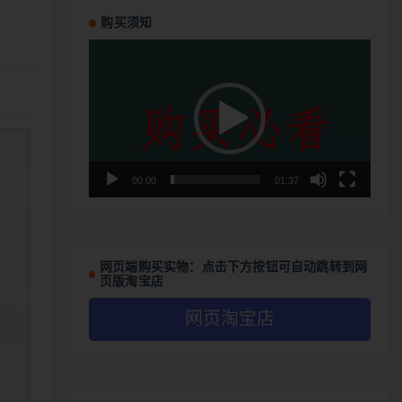
购买须知
视
频
播
放
器
00:00
01:37
网页端购买实物：点击下方按钮可自动跳转到网
页版淘宝店
网页淘宝店