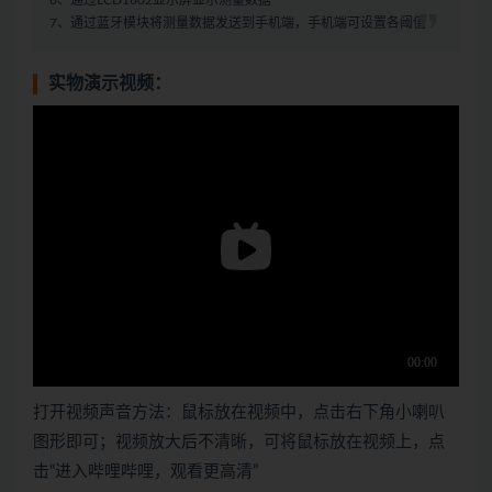
6、通过LCD1602显示屏显示测量数据
7、通过蓝牙模块将测量数据发送到手机端，手机端可设置各阈值
实物演示视频：
打开视频声音方法：鼠标放在视频中，点击右下角小喇叭
图形即可；视频放大后不清晰，可将鼠标放在视频上，点
击“进入哔哩哔哩，观看更高清”