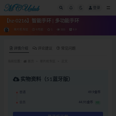
登录
全部
【hz-0216】智能手环 | 多功能手环
单片机专区
9月前
1
305
9.9
详情介绍
评论建议
常见问题
当前位置：
首页
单片机专区
正文
实物资料（51蓝牙版）
普通
49.9金币
会员
44.91金币
9折