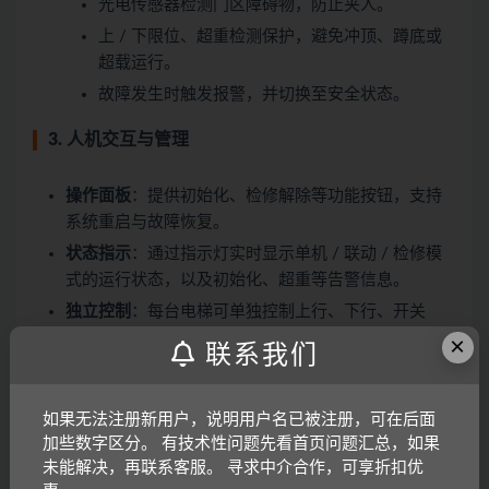
光电传感器检测门区障碍物，防止夹人。
上 / 下限位、超重检测保护，避免冲顶、蹲底或
超载运行。
故障发生时触发报警，并切换至安全状态。
3. 人机交互与管理
操作面板
：提供初始化、检修解除等功能按钮，支持
系统重启与故障恢复。
状态指示
：通过指示灯实时显示单机 / 联动 / 检修模
式的运行状态，以及初始化、超重等告警信息。
独立控制
：每台电梯可单独控制上行、下行、开关
门，便于调试与应急操作。
×
联系我们
4. 故障与应急处理
如果无法注册新用户，说明用户名已被注册，可在后面
故障复位
：配备故障复位按钮，在排除故障后可快速
加些数字区分。 有技术性问题先看首页问题汇总，如果
恢复系统运行。
未能解决，再联系客服。 寻求中介合作，可享折扣优