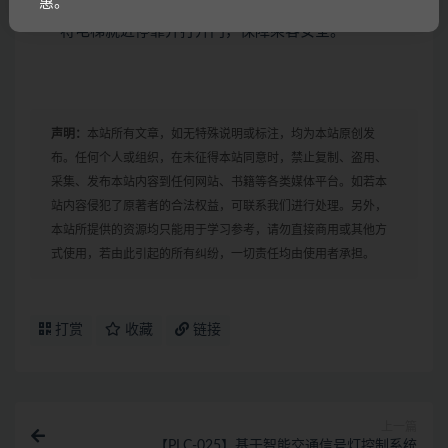
惠。
应急救援
：电梯故障时，系统可自动触发救援模式，
将电梯就近停靠并打开门，保障乘客安全。
声明：
本站所有文章，如无特殊说明或标注，均为本站原创发
布。任何个人或组织，在未征得本站同意时，禁止复制、盗用、
采集、发布本站内容到任何网站、书籍等各类媒体平台。如若本
站内容侵犯了原著者的合法权益，可联系我们进行处理。另外，
本站所提供的资源均只能用于学习参考，请勿直接商用或其他方
式使用，若由此引起的所有纠纷，一切责任均由使用者承担。
打赏
收藏
链接
上一篇
【PLC-025】基于智能交通信号灯控制系统