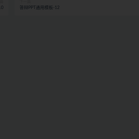
篇
下一篇
10
答辩PPT通用模板-12