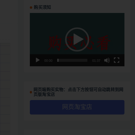
购买须知
视
频
播
放
器
00:00
01:37
网页端购买实物：点击下方按钮可自动跳转到网
页版淘宝店
网页淘宝店