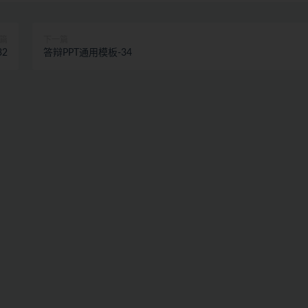
篇
下一篇
32
答辩PPT通用模板-34