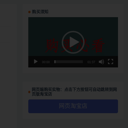
购买须知
视
频
播
放
器
00:00
01:37
网页端购买实物：点击下方按钮可自动跳转到网
页版淘宝店
网页淘宝店