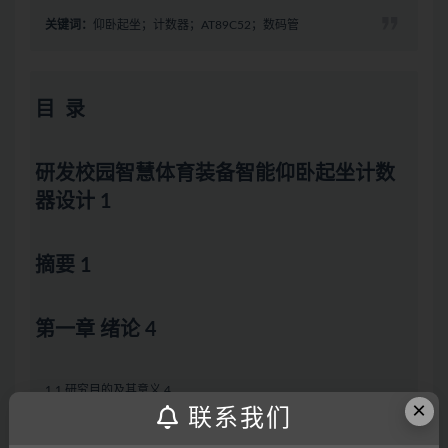
关键词：
仰卧起坐；计数器；AT89C52；数码管
目 录
研发校园智慧体育装备智能仰卧起坐计数
器设计 1
摘要 1
第一章 绪论 4
1.1 研究目的及其意义 4
×
联系我们
1.2 国内外研究现状 4