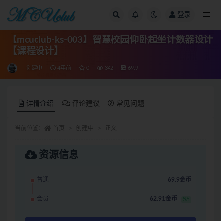
登录
全部
【mcuclub-ks-003】智慧校园仰卧起坐计数器设计
【课程设计】
创建中
4年前
0
342
69.9
详情介绍
评论建议
常见问题
当前位置：
首页
创建中
正文
资源信息
普通
69.9金币
会员
62.91金币
9折