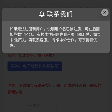
打开视频声音方法：鼠标放在视频中，点击右下角小喇叭
×
联系我们
图形即可；视频放大后不清晰，可将鼠标放在视频上，点
击“进入哔哩哔哩，观看更高清”
如果无法注册新用户，说明用户名已被注册，可在后面
购买介绍：
加些数字区分。 有技术性问题先看首页问题汇总，如果
未能解决，再联系客服。 寻求中介合作，可享折扣优
如需购买实物或电子版资料，请点击下方按钮观看视频讲
惠。
解。由于资料版本较多，请仔细看清标题版本，防止买错
资料，如果买错，概不退换！
实物、电子版资料购买讲解
注意：下方如果有跳转按钮，即可点击跳转观看不同版的
视频讲解
下一页