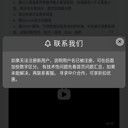
2、通过土壤湿度传感器测量土壤湿度值，当湿度值小于设置最小
值，则启动水泵加水，直到加到最大值
3、通过按键可设置各阈值
4、通过OLED显示测量值
5、通过WIFI模块，可将数据远程发送到手机端，手机端可调整各阈
值、远程控制加热、制冷、灌溉、补光、施肥
×
联系我们
实物演示视频：
如果无法注册新用户，说明用户名已被注册，可在后面
加些数字区分。 有技术性问题先看首页问题汇总，如果
未能解决，再联系客服。 寻求中介合作，可享折扣优
惠。