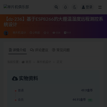
登录
全部
【dz-236】基于ESP8266的大棚温湿度远程测控系
统设计
单片机设计
2年前
0
554
9.9
详情介绍
评论建议
常见问题
当前位置：
首页
单片机设计
正文
实物资料
普通
49.9金币
会员
44.91金币
9折