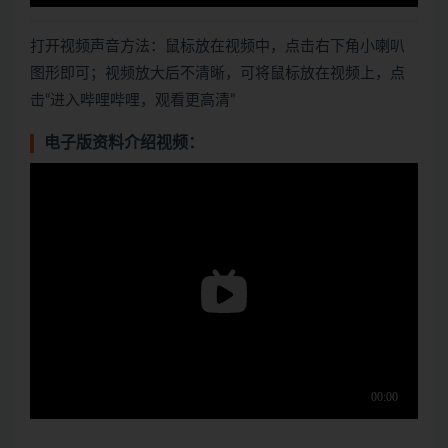
打开视频声音方法：鼠标放在视频中，点击右下角小喇叭
图形即可；视频放大后不清晰，可将鼠标放在视频上，点
击“进入哔哩哔哩，观看更高清”
电子版资料介绍视频：