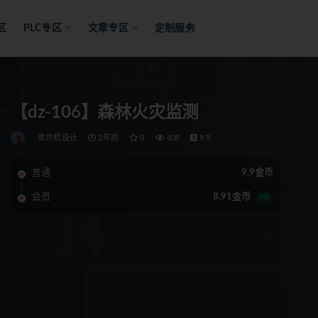
区
PLC专区
文章专区
定制服务
【dz-106】森林火灾监测
单片机设计
2年前
0
408
9.9
普通
9.9金币
会员
8.91金币
9折