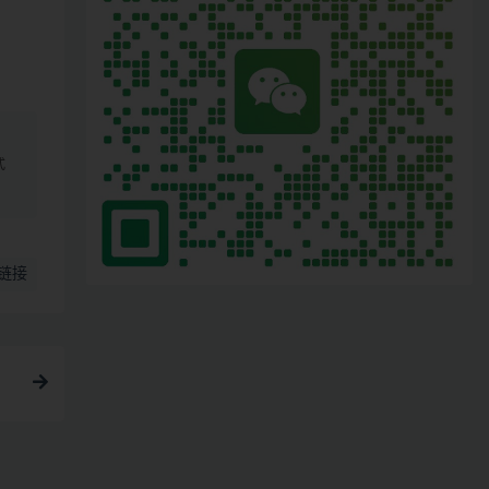
、
式
链接