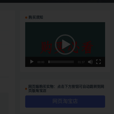
购买须知
视
频
播
放
器
00:00
01:37
网页端购买实物：点击下方按钮可自动跳转到网
页版淘宝店
网页淘宝店