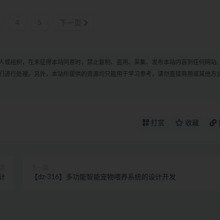
4
5
下一页
人或组织，在未征得本站同意时，禁止复制、盗用、采集、发布本站内容到任何网站
们进行处理。另外，本站所提供的资源均只能用于学习参考，请勿直接商用或其他方
打赏
收藏
篇
下一篇
计
【dz-316】多功能智能宠物喂养系统的设计开发