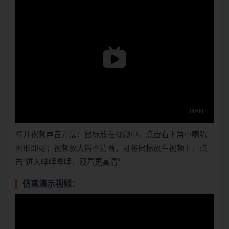
打开视频声音方法：鼠标放在视频中，点击右下角小喇叭
图形即可；视频放大后不清晰，可将鼠标放在视频上，点
击“进入哔哩哔哩，观看更高清”
仿真演示视频：