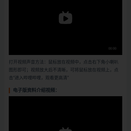
打开视频声音方法：鼠标放在视频中，点击右下角小喇叭
图形即可；视频放大后不清晰，可将鼠标放在视频上，点
击“进入哔哩哔哩，观看更高清”
电子版资料介绍视频：