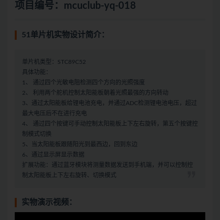
项目编号：mcuclub-yq-018
51单片机实物设计简介：
单片机类型：STC89C52
具体功能：
1、 通过四个光敏电阻检测四个方向的光照强度
2、 利用两个舵机控制太阳能板朝着光照最强的方向转动
3、通过太阳能板给锂电池充电，并通过ADC检测锂电池电压，超过
最大电压后不在进行充电
4、 通过四个按键可手动控制太阳能板上下左右旋转，第五个按键控
制模式切换
5、当太阳能板跟随阳光到最西边，回到东边
6、通过显示屏显示数据
扩展功能：通过蓝牙模块将测量数据发送到手机端，并可以控制控
制太阳能板上下左右旋转、切换模式
实物演示视频：