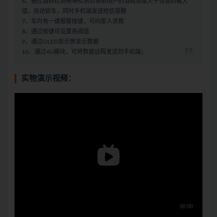
6、通过酒精检测模块检测到当前用户的酒精浓度大于设置的最大
值，自动锁车，同时手机端发送短信提醒
7、车内有一键报警按键，可向家人求救
8、通过按键可设置各阈值
9、通过OLED显示屏显示数据
10、通过4G模块，可将数据远程发送到手机端；
实物演示视频：