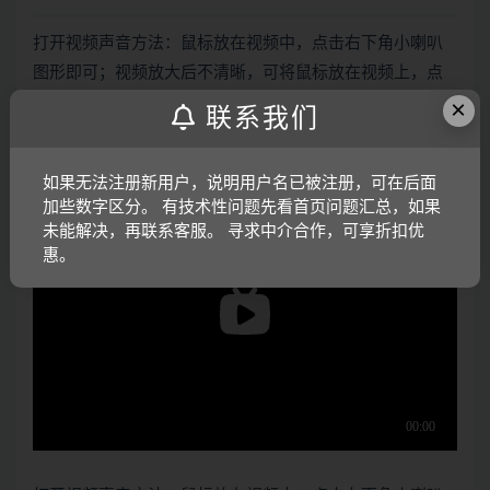
打开视频声音方法：鼠标放在视频中，点击右下角小喇叭
图形即可；视频放大后不清晰，可将鼠标放在视频上，点
击“进入哔哩哔哩，观看更高清”
×
联系我们
仿真演示视频：
如果无法注册新用户，说明用户名已被注册，可在后面
加些数字区分。 有技术性问题先看首页问题汇总，如果
未能解决，再联系客服。 寻求中介合作，可享折扣优
惠。