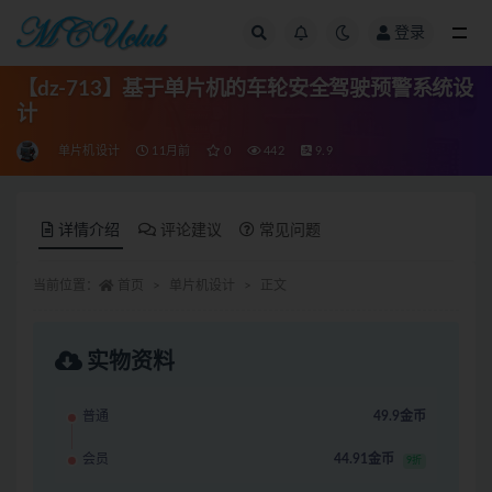
登录
全部
【dz-713】基于单片机的车轮安全驾驶预警系统设
计
单片机设计
11月前
0
442
9.9
详情介绍
评论建议
常见问题
当前位置：
首页
单片机设计
正文
实物资料
普通
49.9金币
会员
44.91金币
9折