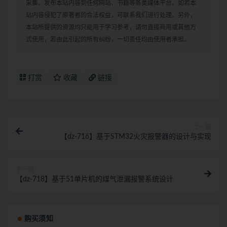
采集、发布本站内容到任何网站、书籍等各类媒体平台。如若本
站内容侵犯了原著者的合法权益，可联系我们进行处理。另外，
本站所提供的资源均只能用于学习参考，请勿直接商用或其他方
式使用，若由此引起的所有纠纷，一切责任均由使用者承担。
打赏
收藏
链接
上一篇
【dz-716】基于STM32火灾报警器的设计与实现
下一篇
【dz-718】基于51单片机的煤气泄漏报警系统设计
购买须知