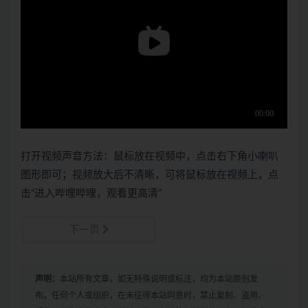
打开视频声音方法：鼠标放在视频中，点击右下角小喇叭
图形即可；视频放大后不清晰，可将鼠标放在视频上，点
击“进入哔哩哔哩，观看更高清”
下一页
声明：
本站所有文章，如无特殊说明或标注，均为本站原创发
布。任何个人或组织，在未征得本站同意时，禁止复制、盗用、