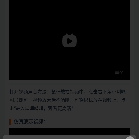
打开视频声音方法：鼠标放在视频中，点击右下角小喇叭
图形即可；视频放大后不清晰，可将鼠标放在视频上，点
击“进入哔哩哔哩，观看更高清”
仿真演示视频：