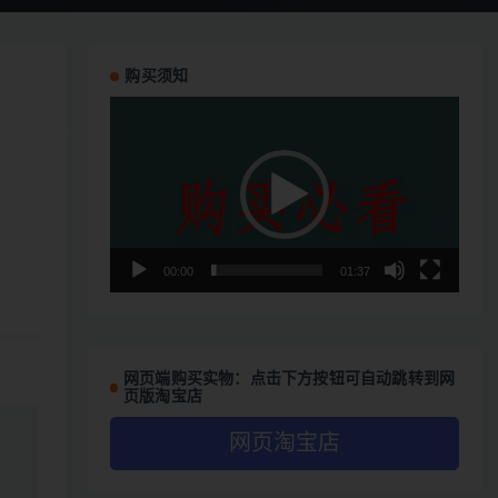
购买须知
视
频
播
放
器
00:00
01:37
网页端购买实物：点击下方按钮可自动跳转到网
页版淘宝店
网页淘宝店