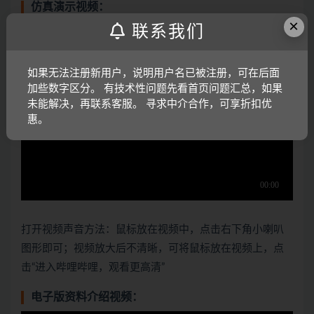
仿真演示视频：
×
联系我们
如果无法注册新用户，说明用户名已被注册，可在后面
加些数字区分。 有技术性问题先看首页问题汇总，如果
未能解决，再联系客服。 寻求中介合作，可享折扣优
惠。
打开视频声音方法：鼠标放在视频中，点击右下角小喇叭
图形即可；视频放大后不清晰，可将鼠标放在视频上，点
击“进入哔哩哔哩，观看更高清”
电子版资料介绍视频：