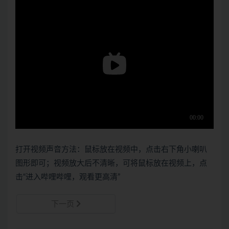
打开视频声音方法：鼠标放在视频中，点击右下角小喇叭
图形即可；视频放大后不清晰，可将鼠标放在视频上，点
击“进入哔哩哔哩，观看更高清”
下一页