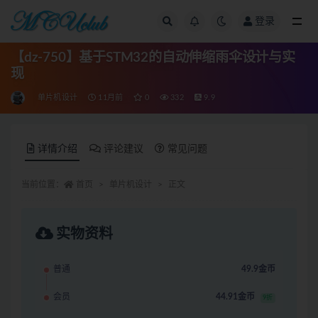
登录
全部
【dz-750】基于STM32的自动伸缩雨伞设计与实
现
单片机设计
11月前
0
332
9.9
详情介绍
评论建议
常见问题
当前位置：
首页
单片机设计
正文
实物资料
普通
49.9金币
会员
44.91金币
9折