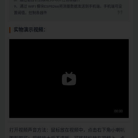
8、通过语音识别模块SU-03T控制各器件
9、通过 WIFI 模块ESP8266将测量数据发送到手机端，手机端可设
置阈值，控制各器件
实物演示视频：
打开视频声音方法：鼠标放在视频中，点击右下角小喇叭