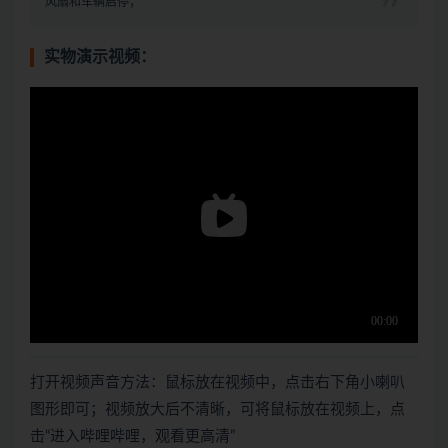
风扇和车辆启停；
实物演示视频：
打开视频声音方法：鼠标放在视频中，点击右下角小喇叭
图形即可；视频放大后不清晰，可将鼠标放在视频上，点
击“进入哔哩哔哩，观看更高清”