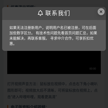
仿真演示视频：
×
联系我们
如果无法注册新用户，说明用户名已被注册，可在后面
加些数字区分。 有技术性问题先看首页问题汇总，如果
未能解决，再联系客服。 寻求中介合作，可享折扣优
惠。
打开视频声音方法：鼠标放在视频中，点击右下角小喇叭
图形即可；视频放大后不清晰，可将鼠标放在视频上，点
击“进入哔哩哔哩，观看更高清”
电子版资料介绍视频：