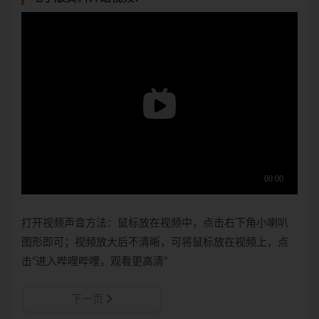
打开视频声音方法：鼠标放在视频中，点击右下角小喇叭
图形即可；视频放大后不清晰，可将鼠标放在视频上，点
击“进入哔哩哔哩，观看更高清”
下一页