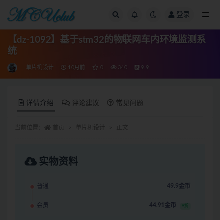
登录
全部
【dz-1092】基于stm32的物联网车内环境监测系
统
单片机设计
10月前
0
340
9.9
详情介绍
评论建议
常见问题
当前位置：
首页
单片机设计
正文
实物资料
普通
49.9金币
会员
44.91金币
9折