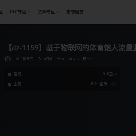
区
PLC专区
文章专区
定制服务
【dz-1159】基于物联网的体育馆人流
单片机专区
10月前
0
313
9.9
普通
9.9金币
会员
8.91金币
9折