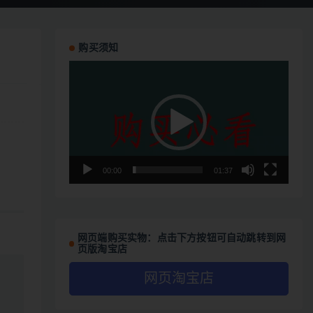
购买须知
视
频
播
放
器
00:00
01:37
网页端购买实物：点击下方按钮可自动跳转到网
页版淘宝店
网页淘宝店