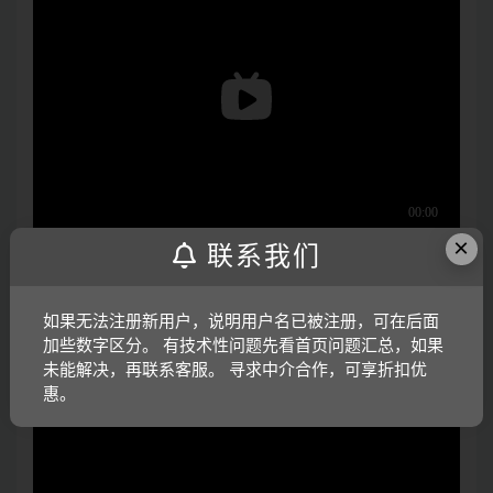
×
联系我们
打开视频声音方法：鼠标放在视频中，点击右下角小喇叭
图形即可；视频放大后不清晰，可将鼠标放在视频上，点
如果无法注册新用户，说明用户名已被注册，可在后面
击“进入哔哩哔哩，观看更高清”
加些数字区分。 有技术性问题先看首页问题汇总，如果
未能解决，再联系客服。 寻求中介合作，可享折扣优
电子版资料介绍视频：
惠。