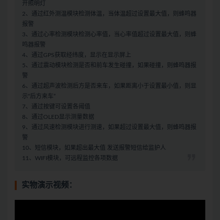
开照明灯
2、通过红外测温模块检测体温，当体温超过设置最大值，则蜂鸣器
报警
3、通过心率检测模块检测心率值，当心率值超过设置最大值，则蜂
鸣器报警
4、通过GPS获取经纬度，显示在显示屏上
5、通过震动模块检测是否和前车发生碰撞，如果碰撞，则蜂鸣器报
警
6、通过超声波检测后方是否来车，如果距离小于设置最小值，则显
示“后方来车”
7、通过按键可设置各阈值
8、通过OLED显示测量数据
9、通过风速检测模块进行测速，如果超过设置最大值，则蜂鸣器报
警
10、短信模块，如果超出最大值 发送报警短信给监护人
11、WIFI模块，可远程监控各项数据
实物演示视频：