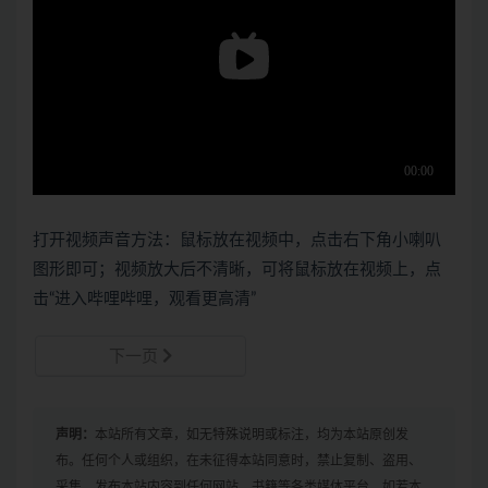
打开视频声音方法：鼠标放在视频中，点击右下角小喇叭
图形即可；视频放大后不清晰，可将鼠标放在视频上，点
击“进入哔哩哔哩，观看更高清”
下一页
声明：
本站所有文章，如无特殊说明或标注，均为本站原创发
布。任何个人或组织，在未征得本站同意时，禁止复制、盗用、
采集、发布本站内容到任何网站、书籍等各类媒体平台。如若本