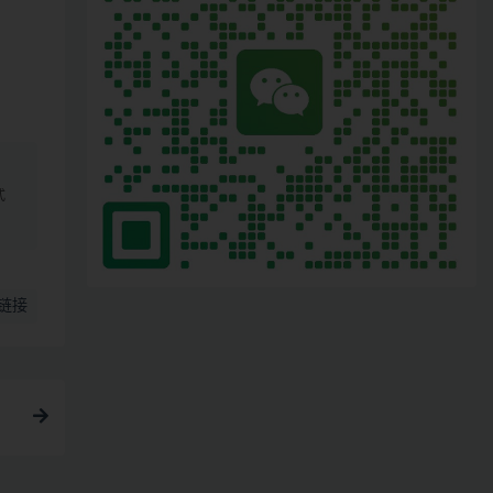
、
式
链接