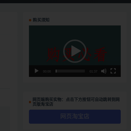
购买须知
视
频
播
放
器
00:00
01:37
网页端购买实物：点击下方按钮可自动跳转到网
页版淘宝店
网页淘宝店