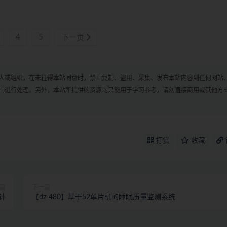
4
5
下一页
人或组织，在未征得本站同意时，禁止复制、盗用、采集、发布本站内容到任何网站
们进行处理。另外，本站所提供的资源均只能用于学习参考，请勿直接商用或其他方
打赏
收藏
篇
下一篇
计
【dz-480】基于52单片机的睡眠质量监测系统