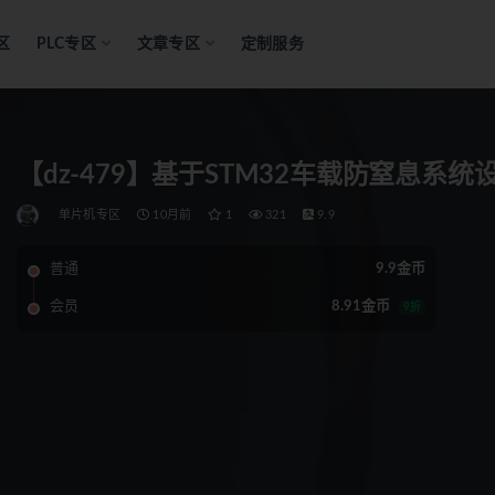
区
PLC专区
文章专区
定制服务
【dz-479】基于STM32车载防窒息系统
单片机专区
10月前
1
321
9.9
普通
9.9金币
会员
8.91金币
9折