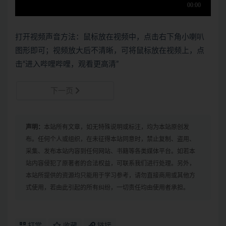
打开视频声音方法：鼠标放在视频中，点击右下角小喇叭
图形即可；视频放大后不清晰，可将鼠标放在视频上，点
击“进入哔哩哔哩，观看更高清”
下一页
声明：
本站所有文章，如无特殊说明或标注，均为本站原创发
布。任何个人或组织，在未征得本站同意时，禁止复制、盗用、
采集、发布本站内容到任何网站、书籍等各类媒体平台。如若本
站内容侵犯了原著者的合法权益，可联系我们进行处理。另外，
本站所提供的资源均只能用于学习参考，请勿直接商用或其他方
式使用，若由此引起的所有纠纷，一切责任均由使用者承担。
打赏
收藏
链接