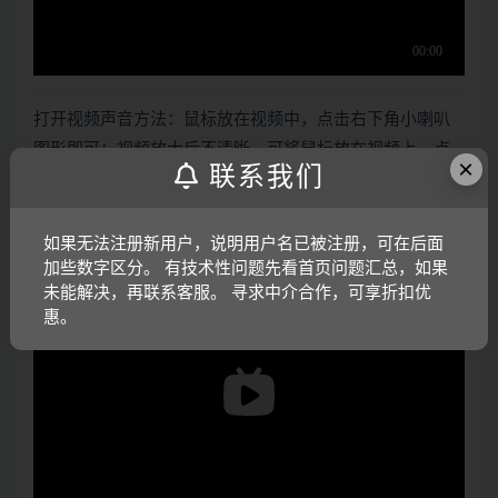
打开视频声音方法：鼠标放在视频中，点击右下角小喇叭
图形即可；视频放大后不清晰，可将鼠标放在视频上，点
×
联系我们
击“进入哔哩哔哩，观看更高清”
电子版资料介绍视频：
如果无法注册新用户，说明用户名已被注册，可在后面
加些数字区分。 有技术性问题先看首页问题汇总，如果
未能解决，再联系客服。 寻求中介合作，可享折扣优
惠。