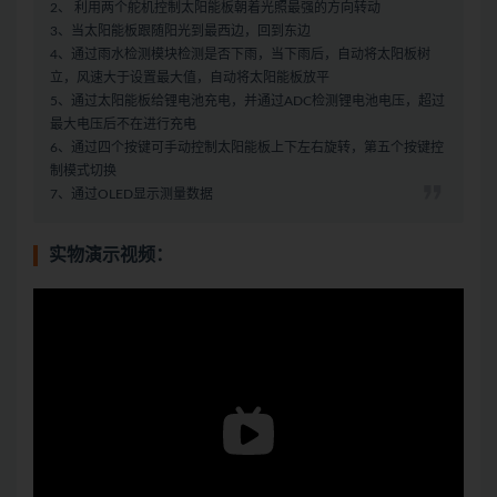
2、 利用两个舵机控制太阳能板朝着光照最强的方向转动
3、当太阳能板跟随阳光到最西边，回到东边
4、通过雨水检测模块检测是否下雨，当下雨后，自动将太阳板树
立，风速大于设置最大值，自动将太阳能板放平
5、通过太阳能板给锂电池充电，并通过ADC检测锂电池电压，超过
最大电压后不在进行充电
6、通过四个按键可手动控制太阳能板上下左右旋转，第五个按键控
制模式切换
7、通过OLED显示测量数据
实物演示视频：