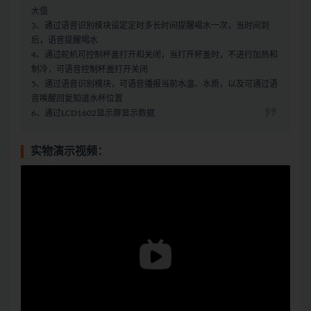
大值
3、通过语音识别模块设定定时多长时间提醒喝水一次，当时间到
后，语音提醒喝水
4、通过舵机可控制杯盖打开和关闭，当打开杯盖时，不进行加热和
制冷，可语音控制杯盖打开关闭
5、通过语音识别模块，可语音播报当前水温、水质，以及可通过语
音唤醒回复知道水杯位置
6、通过LCD1602显示屏显示数据
实物演示视频：