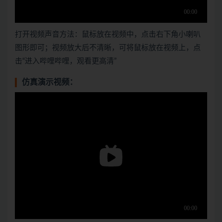
打开视频声音方法：鼠标放在视频中，点击右下角小喇叭
图形即可；视频放大后不清晰，可将鼠标放在视频上，点
击“进入哔哩哔哩，观看更高清”
仿真演示视频：