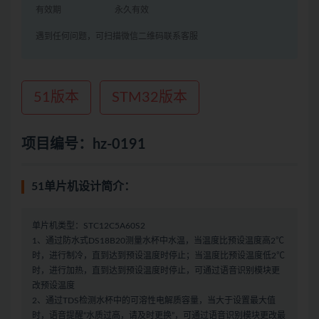
有效期
永久有效
遇到任何问题，可扫描微信二维码联系客服
51版本
STM32版本
项目编号：hz-0191
51单片机设计简介：
单片机类型：STC12C5A60S2
1、通过防水式DS18B20测量水杯中水温，当温度比预设温度高2℃
时，进行制冷，直到达到预设温度时停止；当温度比预设温度低2℃
时，进行加热，直到达到预设温度时停止，可通过语音识别模块更
改预设温度
2、通过TDS检测水杯中的可溶性电解质容量，当大于设置最大值
时，语音提醒“水质过高，请及时更换”，可通过语音识别模块更改最